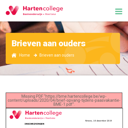
Brieven aan ouders
Home
Brieven aan ouders
Missing PDF "https://bme.hartencollege.be/wp-
content/uploads/2020/04/brief-opvang-tijdens-paasvakantie-
BME-1.pdf".