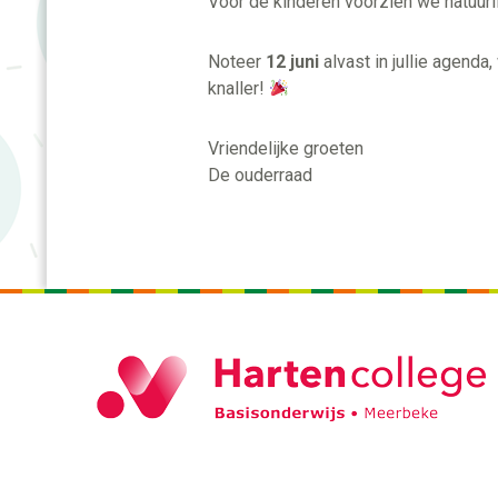
Voor de kinderen voorzien we natuurl
Noteer
12 juni
alvast in jullie agend
knaller!
Vriendelijke groeten
De ouderraad