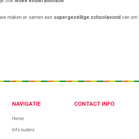
ijk ook
leuke kinderanimatie
.
a, we maken er samen een
supergezellige schoolavond
van om h
NAVIGATIE
CONTACT INFO
Home
Info ouders