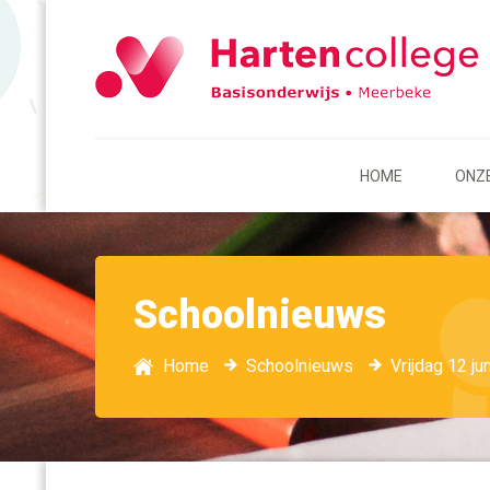
HOME
ONZ
Schoolnieuws
Home
Schoolnieuws
Vrijdag 12 j